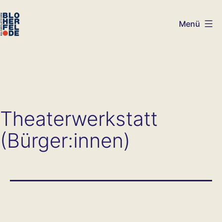
Zum
Inhalt
Menü
springen
bloherfel.de
Theaterwerkstatt
(Bürger:innen)