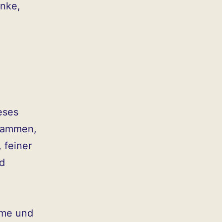
anke,
eses
usammen,
 feiner
d
rme und