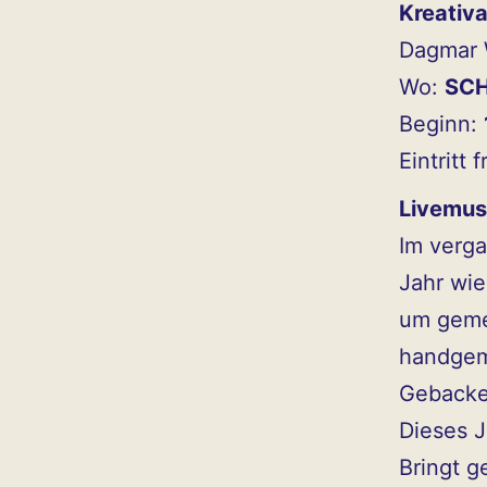
Kreativ
Dagmar 
Wo:
SCH
Beginn:
Eintritt
Livemus
Im verg
Jahr wie
um geme
handgem
Gebacken
Dieses J
Bringt g