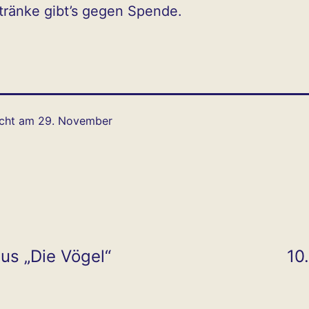
tränke gibt’s gegen Spende.
icht am
29. November
ion
aus „Die Vögel“
10