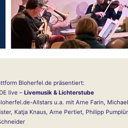
attform Bloherfel.de präsentiert:
E live –
Livemusik & Lichterstube
loherfel.de-Allstars u.a. mit Arne Farin, Michae
ter, Katja Knaus, Arne Pertiet, Philipp Pumplü
Schneider