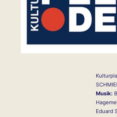
Kulturpl
SCHMIED
Musik:
B
Hagemeis
Eduard 